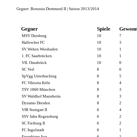
Gegner: Borussia Dortmund II | Saison 2013/2014
Gegner
Spiele
Gewonn
MSV Duisburg
10
7
Hallescher FC
10
3
SV Wehen Wiesbaden
10
1
1. FC Saarbrücken
10
1
VfL Osnabrück
10
0
SC Verl
8
6
SpVgg Unterhaching
8
5
FC Viktoria Köln
8
4
TSV 1860 München
8
3
SV Waldhof Mannheim
8
3
Dynamo Dresden
8
2
VfB Stuttgart II
6
4
SSV Jahn Regensburg
6
2
SC Freiburg II
6
2
FC Ingolstadt
6
1
Erzgebirge Aue
6
1