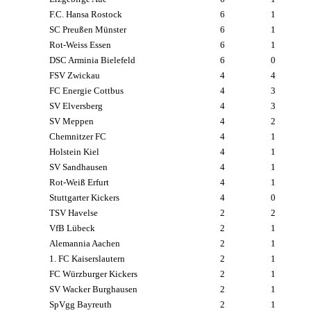
F.C. Hansa Rostock
6
1
SC Preußen Münster
6
1
Rot-Weiss Essen
6
1
DSC Arminia Bielefeld
6
0
FSV Zwickau
4
4
FC Energie Cottbus
4
3
SV Elversberg
4
3
SV Meppen
4
2
Chemnitzer FC
4
1
Holstein Kiel
4
1
SV Sandhausen
4
1
Rot-Weiß Erfurt
4
1
Stuttgarter Kickers
4
0
TSV Havelse
2
2
VfB Lübeck
2
1
Alemannia Aachen
2
1
1. FC Kaiserslautern
2
1
FC Würzburger Kickers
2
1
SV Wacker Burghausen
2
1
SpVgg Bayreuth
2
1