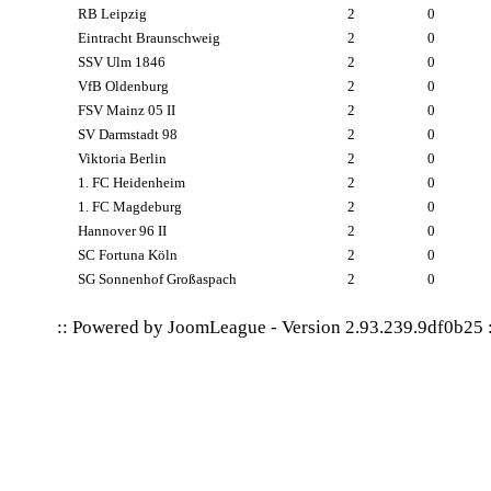
RB Leipzig
2
0
Eintracht Braunschweig
2
0
SSV Ulm 1846
2
0
VfB Oldenburg
2
0
FSV Mainz 05 II
2
0
SV Darmstadt 98
2
0
Viktoria Berlin
2
0
1. FC Heidenheim
2
0
1. FC Magdeburg
2
0
Hannover 96 II
2
0
SC Fortuna Köln
2
0
SG Sonnenhof Großaspach
2
0
:: Powered by
JoomLeague
-
Version 2.93.239.9df0b25
: