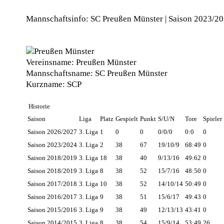
Mannschaftsinfo: SC Preußen Münster | Saison 2023/2
Vereinsname:
Preußen Münster
Mannschaftsname:
SC Preußen Münster
Kurzname:
SCP
Historie
Saison
Liga
Platz
Gespielt
Punkt
S/U/N
Tore
Spieler
Saison 2026/2027
3. Liga
1
0
0
0/0/0
0:0
0
Saison 2023/2024
3. Liga
2
38
67
19/10/9
68:49
0
Saison 2018/2019
3. Liga
18
38
40
9/13/16
49:62
0
Saison 2018/2019
3. Liga
8
38
52
15/7/16
48:50
0
Saison 2017/2018
3. Liga
10
38
52
14/10/14
50:49
0
Saison 2016/2017
3. Liga
9
38
51
15/6/17
49:43
0
Saison 2015/2016
3. Liga
9
38
49
12/13/13
43:41
0
Saison 2014/2015
3. Liga
8
38
54
15/9/14
53:49
26