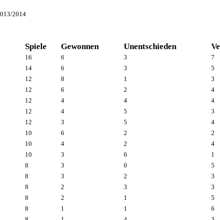
2013/2014
Spiele
Gewonnen
Unentschieden
Ve
16
6
3
7
14
6
3
5
12
8
1
3
12
6
2
4
12
4
4
4
12
4
5
3
12
3
5
4
10
6
2
2
10
4
2
4
10
3
6
1
8
3
0
5
8
3
2
3
8
2
3
3
8
2
1
5
8
1
1
6
8
1
4
3