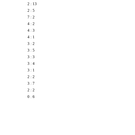
2 : 13
2 : 5
7 : 2
4 : 2
4 : 3
4 : 1
3 : 2
3 : 5
3 : 3
3 : 4
3 : 1
2 : 2
3 : 7
2 : 2
0 : 6