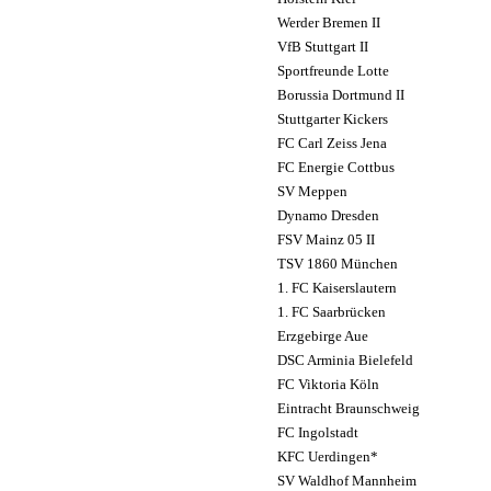
Werder Bremen II
VfB Stuttgart II
Sportfreunde Lotte
Borussia Dortmund II
Stuttgarter Kickers
FC Carl Zeiss Jena
FC Energie Cottbus
SV Meppen
Dynamo Dresden
FSV Mainz 05 II
TSV 1860 München
1. FC Kaiserslautern
1. FC Saarbrücken
Erzgebirge Aue
DSC Arminia Bielefeld
FC Viktoria Köln
Eintracht Braunschweig
FC Ingolstadt
KFC Uerdingen*
SV Waldhof Mannheim