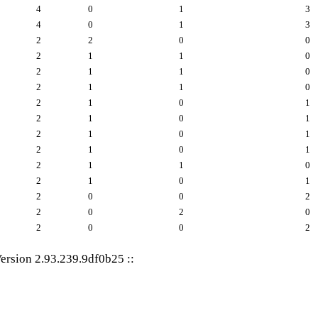
4
0
1
3
4
0
1
3
2
2
0
0
2
1
1
0
2
1
1
0
2
1
1
0
2
1
0
1
2
1
0
1
2
1
0
1
2
1
0
1
2
1
1
0
2
1
0
1
2
0
0
2
2
0
2
0
2
0
0
2
ersion 2.93.239.9df0b25
::