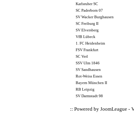
Karlsruher SC
SC Paderborn 07
SV Wacker Burghausen
SC Freiburg II
SV Elversberg
VfB Lübeck
1. FC Heidenheim
FSV Frankfurt
SC Verl
SSV Ulm 1846
SV Sandhausen
Rot-Weiss Essen
Bayern München II
RB Leipzig
SV Darmstadt 98
:: Powered by
JoomLeague
-
V