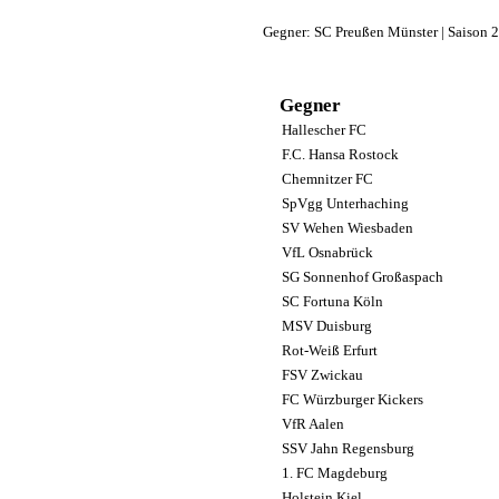
Gegner: SC Preußen Münster | Saison 
Gegner
Hallescher FC
F.C. Hansa Rostock
Chemnitzer FC
SpVgg Unterhaching
SV Wehen Wiesbaden
VfL Osnabrück
SG Sonnenhof Großaspach
SC Fortuna Köln
MSV Duisburg
Rot-Weiß Erfurt
FSV Zwickau
FC Würzburger Kickers
VfR Aalen
SSV Jahn Regensburg
1. FC Magdeburg
Holstein Kiel