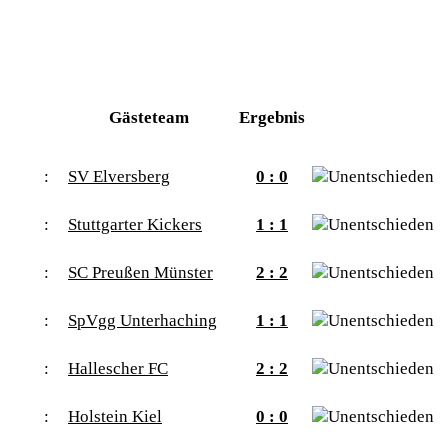
Gästeteam
Ergebnis
:
SV Elversberg
0 : 0
:
Stuttgarter Kickers
1 : 1
:
SC Preußen Münster
2 : 2
:
SpVgg Unterhaching
1 : 1
:
Hallescher FC
2 : 2
:
Holstein Kiel
0 : 0