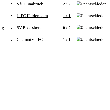
:
VfL Osnabrück
2 : 2
:
1. FC Heidenheim
1 : 1
urg
:
SV Elversberg
0 : 0
:
Chemnitzer FC
1 : 1