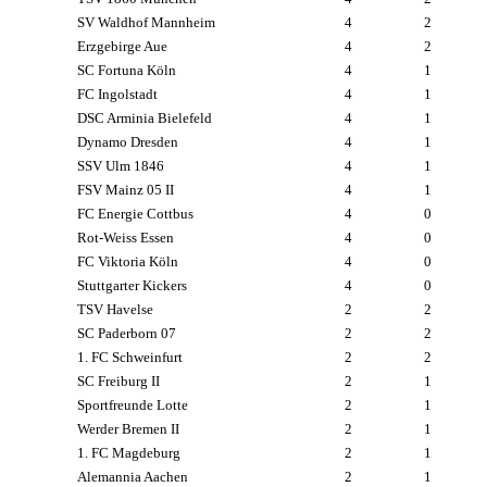
SV Waldhof Mannheim
4
2
Erzgebirge Aue
4
2
SC Fortuna Köln
4
1
FC Ingolstadt
4
1
DSC Arminia Bielefeld
4
1
Dynamo Dresden
4
1
SSV Ulm 1846
4
1
FSV Mainz 05 II
4
1
FC Energie Cottbus
4
0
Rot-Weiss Essen
4
0
FC Viktoria Köln
4
0
Stuttgarter Kickers
4
0
TSV Havelse
2
2
SC Paderborn 07
2
2
1. FC Schweinfurt
2
2
SC Freiburg II
2
1
Sportfreunde Lotte
2
1
Werder Bremen II
2
1
1. FC Magdeburg
2
1
Alemannia Aachen
2
1