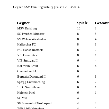
Gegner: SSV Jahn Regensburg | Saison 2013/2014
Gegner
Spiele
Gewonn
MSV Duisburg
10
3
SC Preußen Münster
8
5
SV Wehen Wiesbaden
8
4
Hallescher FC
8
3
F.C. Hansa Rostock
8
2
VfL Osnabrück
8
1
VfB Stuttgart II
6
4
Rot-Weiß Erfurt
6
4
Chemnitzer FC
6
3
Borussia Dortmund II
6
3
SpVgg Unterhaching
6
2
1. FC Saarbrücken
6
1
Holstein Kiel
6
1
SC Verl
4
3
SG Sonnenhof Großaspach
4
2
TSV 1860 München
4
2