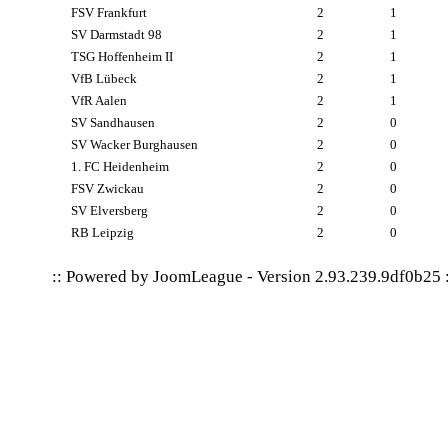
FSV Frankfurt
2
1
SV Darmstadt 98
2
1
TSG Hoffenheim II
2
1
VfB Lübeck
2
1
VfR Aalen
2
1
SV Sandhausen
2
0
SV Wacker Burghausen
2
0
1. FC Heidenheim
2
0
FSV Zwickau
2
0
SV Elversberg
2
0
RB Leipzig
2
0
:: Powered by
JoomLeague
-
Version 2.93.239.9df0b25
: