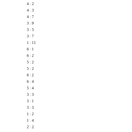
4 : 2
4 : 3
4 : 7
3 : 9
3 : 5
3 : 7
1 : 11
6 : 1
6 : 2
5 : 2
5 : 2
6 : 2
6 : 4
5 : 4
3 : 3
3 : 1
3 : 3
1 : 2
1 : 4
2 : 2