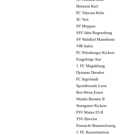
Holstein Kiel
FC Viktoria Köln
SC Verl
SV Meppen
SSV Jahn Regensburg
SV Waldhof Mannheim
VfR Aalen
FC Würzburger Kickers
Erzgebirge Aue
1. FC Magdeburg
Dynamo Dresden
FC Ingolstadt
Sportfreunde Lotte
Rot-Weiss Essen
Werder Bremen II
Stuttgarter Kickers
FSV Mainz 05 II
TSV Havelse
Eintracht Braunschweig
1. FC Kaiserslautern