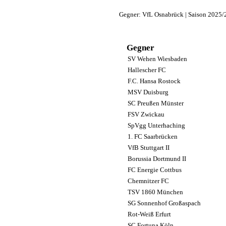
Gegner: VfL Osnabrück | Saison 2025
Gegner
SV Wehen Wiesbaden
Hallescher FC
F.C. Hansa Rostock
MSV Duisburg
SC Preußen Münster
FSV Zwickau
SpVgg Unterhaching
1. FC Saarbrücken
VfB Stuttgart II
Borussia Dortmund II
FC Energie Cottbus
Chemnitzer FC
TSV 1860 München
SG Sonnenhof Großaspach
Rot-Weiß Erfurt
SC Fortuna Köln