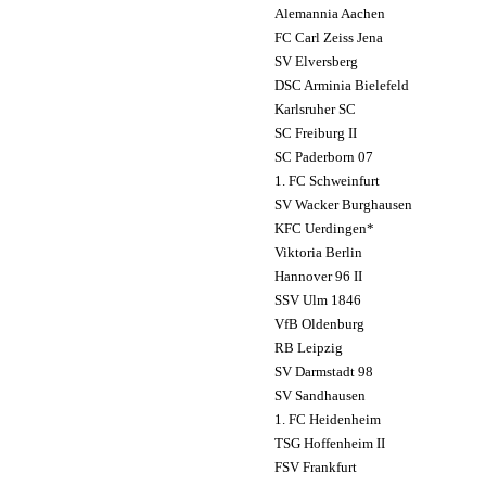
Alemannia Aachen
FC Carl Zeiss Jena
SV Elversberg
DSC Arminia Bielefeld
Karlsruher SC
SC Freiburg II
SC Paderborn 07
1. FC Schweinfurt
SV Wacker Burghausen
KFC Uerdingen*
Viktoria Berlin
Hannover 96 II
SSV Ulm 1846
VfB Oldenburg
RB Leipzig
SV Darmstadt 98
SV Sandhausen
1. FC Heidenheim
TSG Hoffenheim II
FSV Frankfurt