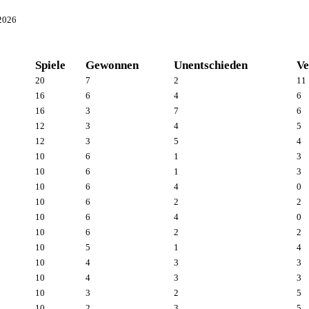
/2026
Spiele
Gewonnen
Unentschieden
Ve
20
7
2
11
16
6
4
6
16
3
7
6
12
3
4
5
12
3
5
4
10
6
1
3
10
6
1
3
10
6
4
0
10
6
2
2
10
6
4
0
10
6
2
2
10
5
1
4
10
4
3
3
10
4
3
3
10
3
2
5
10
2
3
5