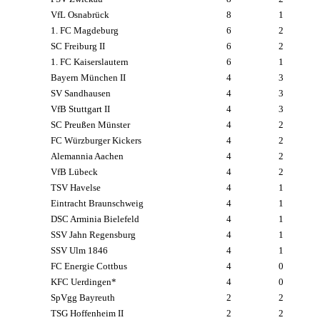
VfL Osnabrück
8
1
1. FC Magdeburg
6
2
SC Freiburg II
6
2
1. FC Kaiserslautern
6
1
Bayern München II
4
3
SV Sandhausen
4
3
VfB Stuttgart II
4
3
SC Preußen Münster
4
2
FC Würzburger Kickers
4
2
Alemannia Aachen
4
2
VfB Lübeck
4
2
TSV Havelse
4
1
Eintracht Braunschweig
4
1
DSC Arminia Bielefeld
4
1
SSV Jahn Regensburg
4
1
SSV Ulm 1846
4
1
FC Energie Cottbus
4
0
KFC Uerdingen*
4
0
SpVgg Bayreuth
2
2
TSG Hoffenheim II
2
2