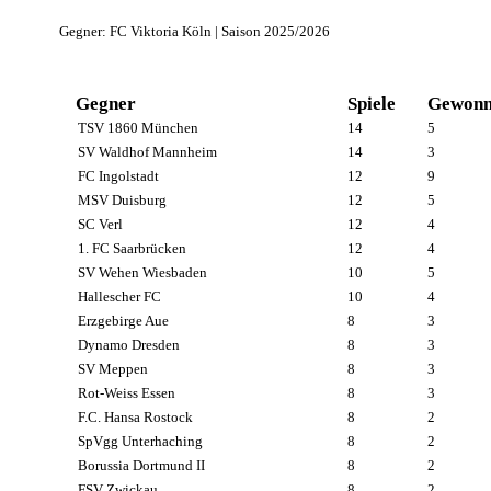
Gegner: FC Viktoria Köln | Saison 2025/2026
Gegner
Spiele
Gewonn
TSV 1860 München
14
5
SV Waldhof Mannheim
14
3
FC Ingolstadt
12
9
MSV Duisburg
12
5
SC Verl
12
4
1. FC Saarbrücken
12
4
SV Wehen Wiesbaden
10
5
Hallescher FC
10
4
Erzgebirge Aue
8
3
Dynamo Dresden
8
3
SV Meppen
8
3
Rot-Weiss Essen
8
3
F.C. Hansa Rostock
8
2
SpVgg Unterhaching
8
2
Borussia Dortmund II
8
2
FSV Zwickau
8
2