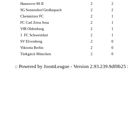
Hannover 96 II
2
2
SG Sonnenhof Großaspach
2
2
Chemnitzer FC
2
1
FC Carl Zeiss Jena
2
1
VfB Oldenburg
2
1
1. FC Schweinfurt
2
1
SV Elversberg
2
0
Viktoria Berlin
2
0
Türkgücü München
2
0
:: Powered by
JoomLeague
-
Version 2.93.239.9df0b25
: