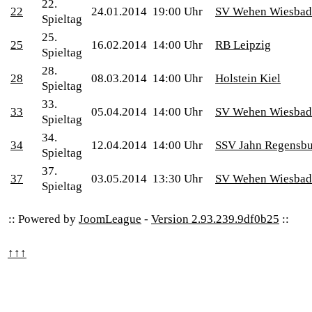
22.
22
24.01.2014
19:00 Uhr
SV Wehen Wiesbad
Spieltag
25.
25
16.02.2014
14:00 Uhr
RB Leipzig
Spieltag
28.
28
08.03.2014
14:00 Uhr
Holstein Kiel
Spieltag
33.
33
05.04.2014
14:00 Uhr
SV Wehen Wiesbad
Spieltag
34.
34
12.04.2014
14:00 Uhr
SSV Jahn Regensb
Spieltag
37.
37
03.05.2014
13:30 Uhr
SV Wehen Wiesbad
Spieltag
:: Powered by
JoomLeague
-
Version 2.93.239.9df0b25
::
↑↑↑